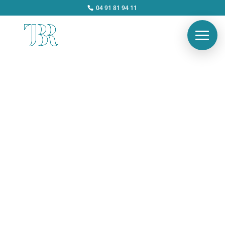
04 91 81 94 11
Faut-il contacter le service
foncier ou urbanisme ?
(explications claires)
Alex
Mar 2, 2026