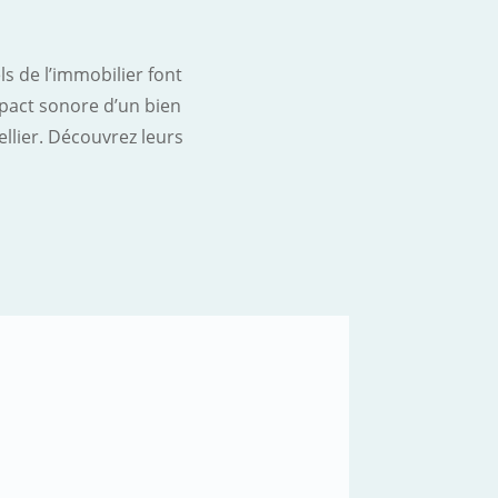
s de l’immobilier font
mpact sonore d’un bien
llier. Découvrez leurs
Paul-Hen
Acquéreur 