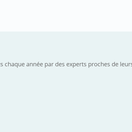
roport, nous faisons appel à TBR pour l’ENSA. L’analyse est précis
 temps pour nos dossiers de vente.
s chaque année par des experts proches de leurs