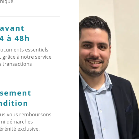
unique.
 avant
4 à 48h
 documents essentiels
 grâce à notre service
s transactions
rsement
ndition
 nous vous remboursons
s ni démarches
rénité exclusive.