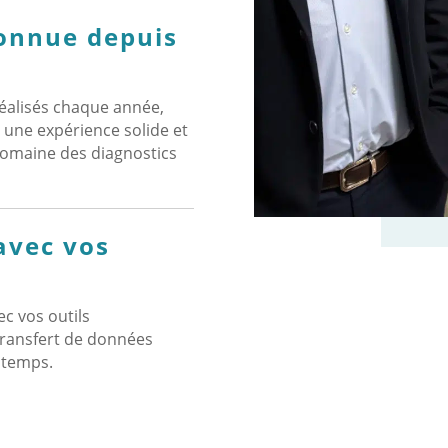
connue depuis
éalisés chaque année,
 une expérience solide et
domaine des diagnostics
avec vos
c vos outils
transfert de données
e temps.