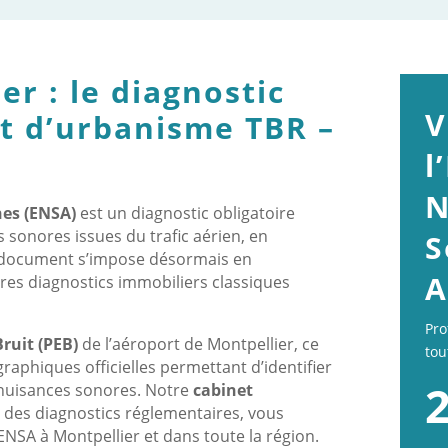
er : le diagnostic
V
et d’urbanisme TBR –
l
N
nes (ENSA)
est un diagnostic obligatoire
s sonores issues du trafic aérien, en
S
Ce document s’impose désormais en
A
res diagnostics immobiliers classiques
Pro
ruit (PEB)
de l’aéroport de Montpellier, ce
tou
aphiques officielles permettant d’identifier
2
 nuisances sonores. Notre
cabinet
te des diagnostics réglementaires, vous
NSA à Montpellier et dans toute la région.