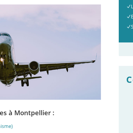
C
s à Montpellier :
nisme)