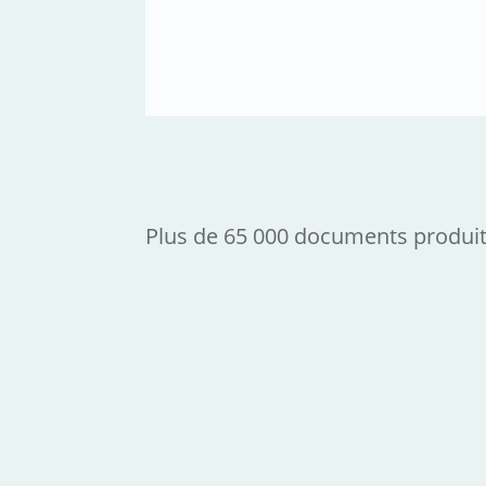
Pour tous nos projets proches de l’aé
réglementation. C’est un vrai gain de
Plus de 65 000 documents produit