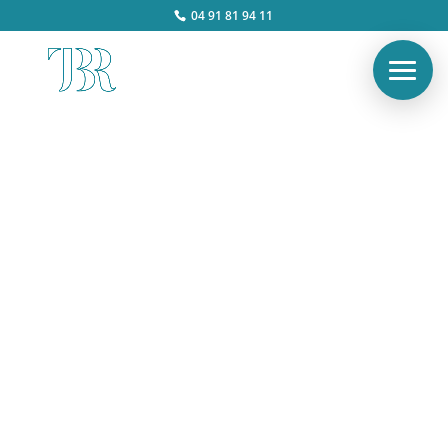
04 91 81 94 11
Notaires : comment
déléguer efficacement la
collecte des pièces mairie
?
Alex
Mar 16, 2026