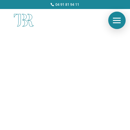
04 91 81 94 11
Les communes les plus
lentes de France :
anticipez ces 5 points
Alex
Avr 2, 2026