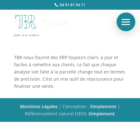
04 91 81 94 11
Claire Tissot
Juil 25, 2025
TBR nous fournit des ERP toujours clairs, à jour et
faciles à remettre aux clients. Le fait que chaque
analyse soit faite à la parcelle change tout en termes
de précision. C’est un vrai outil de réassurance pour
finaliser une vente.
Mentions Légales
| Conception :
Simplement
|
Référencement naturel (SEO):
Simplement