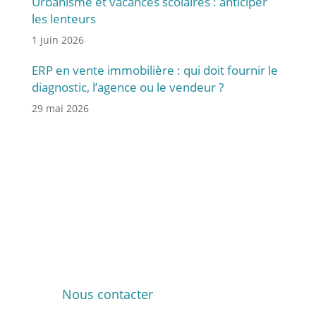
Urbanisme et vacances scolaires : anticiper
les lenteurs
1 juin 2026
ERP en vente immobilière : qui doit fournir le
diagnostic, l’agence ou le vendeur ?
29 mai 2026
Vous avez des questions
ou besoin d’assistance ?
Contactez notre équipe pour bénéficier d’un
accompagnement personnalisé et rapide
dans vos projets d’urbanisme.
Nous contacter